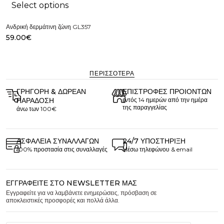
Select options
Ανδρική δερμάτινη ζώνη GL357
59.00
€
ΠΕΡΙΣΣΌΤΕΡΑ
ΓΡΉΓΟΡΗ & ΔΩΡΕΆΝ
ΕΠΙΣΤΡΟΦΈΣ ΠΡΟΙΌΝΤΩΝ
ΠΑΡΆΔΟΣΗ
εντός 14 ημερών από την ημέρα
της παραγγελίας
άνω των 100€
ΑΣΦΆΛΕΙΑ ΣΥΝΑΛΛΑΓΏΝ
24/7 ΥΠΟΣΤΉΡΙΞΗ
100% προστασία στις συναλλαγές
Μέσω τηλεφώνου & email
ΕΓΓΡΑΦΕΊΤΕ ΣΤΟ NEWSLETTER ΜΑΣ
Εγγραφείτε για να λαμβάνετε ενημερώσεις, πρόσβαση σε
αποκλειστικές προσφορές και πολλά άλλα.