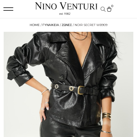
0
HOME
/
ΓΥΝΑΙΚΕΙΑ
/
ΖΩΝΕΣ
/ NOIR SECRET WB909