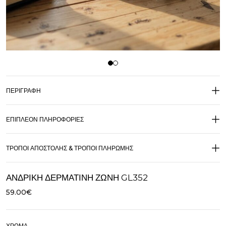
ΠΕΡΙΓΡΑΦΉ
ΕΠΙΠΛΈΟΝ ΠΛΗΡΟΦΟΡΊΕΣ
ΤΡΌΠΟΙ ΑΠΟΣΤΟΛΉΣ & ΤΡΌΠΟΙ ΠΛΗΡΩΜΉΣ
ΑΝΔΡΙΚΉ ΔΕΡΜΆΤΙΝΗ ΖΏΝΗ GL352
59.00
€
ΧΡΏΜΑ