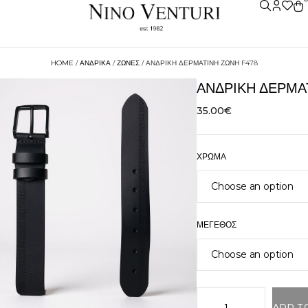
HOME
/
ΑΝΔΡΙΚΑ
/
ΖΩΝΕΣ
/ ΑΝΔΡΙΚΉ ΔΕΡΜΆΤΙΝΗ ΖΏΝΗ F478
ΑΝΔΡΙΚΉ ΔΕΡΜΆ
35.00
€
ΧΡΏΜΑ
ΜΈΓΕΘΟΣ
ADD T