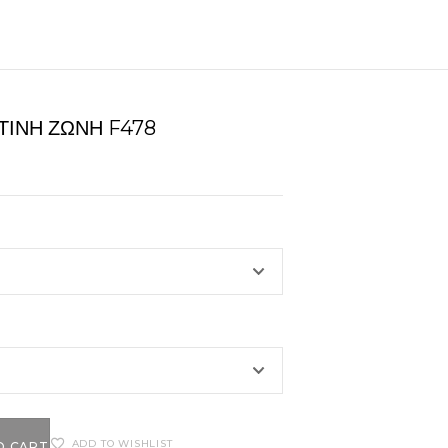
ΤΙΝΗ ΖΏΝΗ F478
ADD TO WISHLIST
O CART