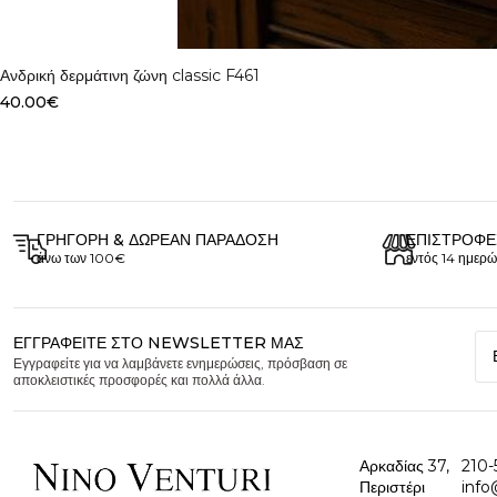
Select options
Ανδρική δερμάτινη ζώνη classic F461
40.00
€
ΓΡΉΓΟΡΗ & ΔΩΡΕΆΝ ΠΑΡΆΔΟΣΗ
ΕΠΙΣΤΡΟΦΈ
άνω των 100€
εντός 14 ημερώ
ΕΓΓΡΑΦΕΊΤΕ ΣΤΟ NEWSLETTER ΜΑΣ
Εγγραφείτε για να λαμβάνετε ενημερώσεις, πρόσβαση σε
αποκλειστικές προσφορές και πολλά άλλα.
Αρκαδίας 37,
210-
Περιστέρι
info