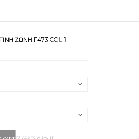
ΙΝΗ ΖΏΝΗ F473 COL 1
ADD TO WISHLIST
O CART