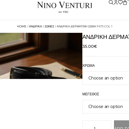
HOME
/
ΑΝΔΡΙΚΑ
/
ΖΩΝΕΣ
/ ΑΝΔΡΙΚΉ ΔΕΡΜΆΤΙΝΗ ΖΏΝΗ F473 COL 1
ΑΝΔΡΙΚΉ ΔΕΡΜΆΤ
35.00
€
ΧΡΏΜΑ
ΜΈΓΕΘΟΣ
ADD T