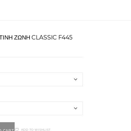
ΤΙΝΗ ΖΏΝΗ CLASSIC F445
ADD TO WISHLIST
O CART