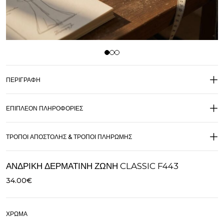
ΠΕΡΙΓΡΑΦΉ
ΕΠΙΠΛΈΟΝ ΠΛΗΡΟΦΟΡΊΕΣ
ΤΡΌΠΟΙ ΑΠΟΣΤΟΛΉΣ & ΤΡΌΠΟΙ ΠΛΗΡΩΜΉΣ
ΑΝΔΡΙΚΉ ΔΕΡΜΆΤΙΝΗ ΖΏΝΗ CLASSIC F443
34.00
€
ΧΡΏΜΑ